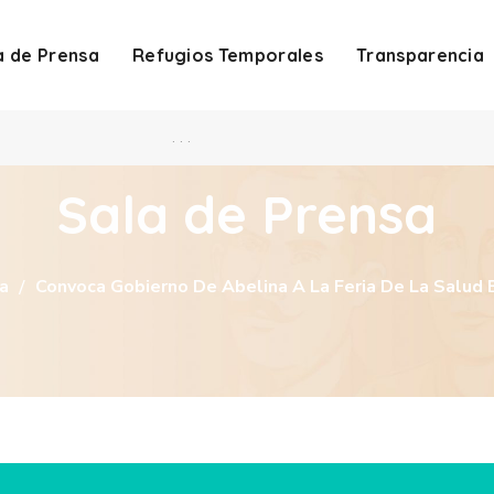
a de Prensa
Refugios Temporales
Transparencia
. . .
Sala de Prensa
a
Convoca Gobierno De Abelina A La Feria De La Salud 