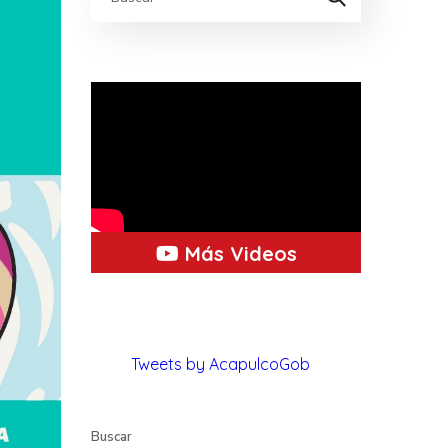
Más Videos
Tweets by AcapulcoGob
Buscar