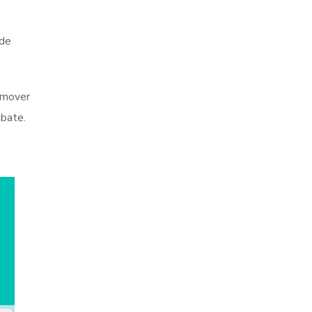
 de
omover
abate.