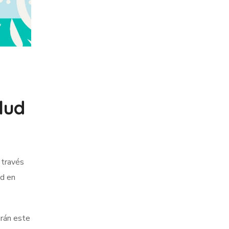
lud
 través
ud en
arán este