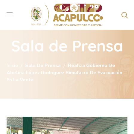
Sala de Prensa
Inicio
Sala De Prensa
Realiza Gobierno De
Abelina López Rodríguez Simulacro De Evacuación
En La Venta