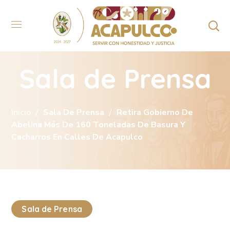
Sala de Prensa
Inicio
Sala De Prensa
Retira Gobierno De
Abelina Más De 160 Toneladas De Basura Y
Cacharros En Calles De Acapulco
Sala de Prensa