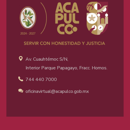
Av. Cuauhtémoc S/N,
Interior Parque Papagayo, Fracc. Hornos.
744 440 7000
oficinavirtual@acapulco
.gob.mx