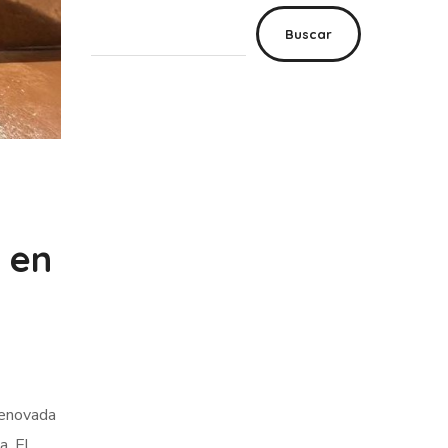
Buscar
 en
renovada
a, El