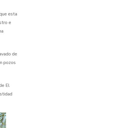
 que esta
stro e
na
lavado de
en pozos
de El
stidad