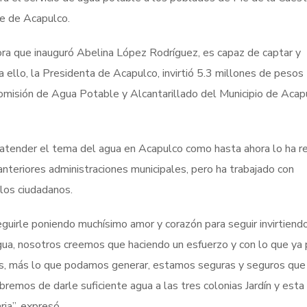
te de Acapulco.
dora que inauguró Abelina López Rodríguez, es capaz de captar y
a ello, la Presidenta de Acapulco, invirtió 5.3 millones de pesos
Comisión de Agua Potable y Alcantarillado del Municipio de Acap
 atender el tema del agua en Acapulco como hasta ahora lo ha r
nteriores administraciones municipales, pero ha trabajado con
 los ciudadanos.
guirle poniendo muchísimo amor y corazón para seguir invirtiendo
ua, nosotros creemos que haciendo un esfuerzo y con lo que ya
s, más lo que podamos generar, estamos seguras y seguros que
abremos de darle suficiente agua a las tres colonias Jardín y esta
aria”, expresó.