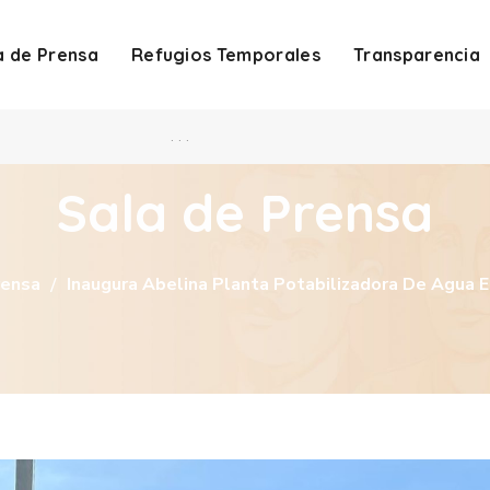
a de Prensa
Refugios Temporales
Transparencia
. . .
Sala de Prensa
rensa
Inaugura Abelina Planta Potabilizadora De Agua E