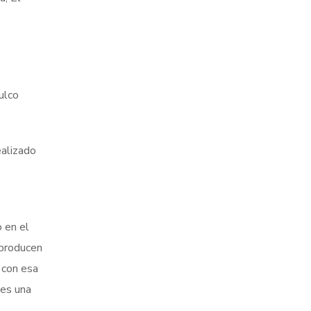
ulco
ealizado
 en el
 producen
 con esa
 es una