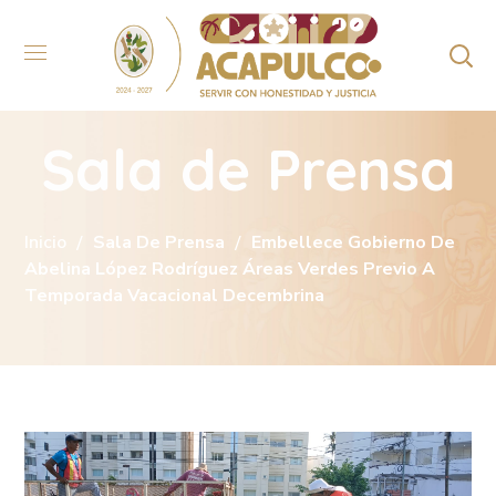
Sala de Prensa
Inicio
Sala De Prensa
Embellece Gobierno De
Abelina López Rodríguez Áreas Verdes Previo A
Temporada Vacacional Decembrina