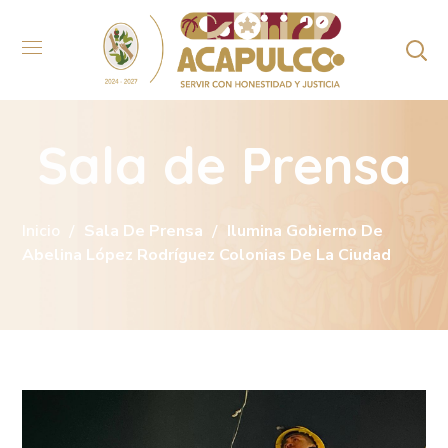
Sala de Prensa
Inicio
Sala De Prensa
Ilumina Gobierno De
Abelina López Rodríguez Colonias De La Ciudad