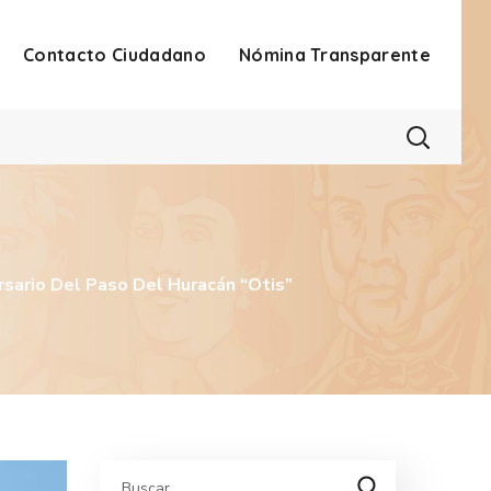
Contacto Ciudadano
Nómina Transparente
rsario Del Paso Del Huracán “Otis”