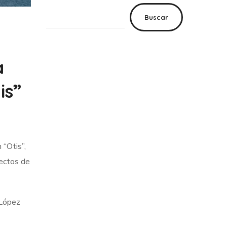
Buscar
a
is”
 “Otis”,
fectos de
 López