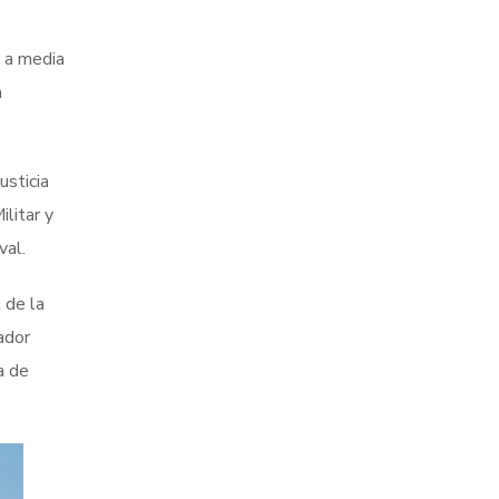
a a media
a
usticia
litar y
val.
 de la
ador
a de