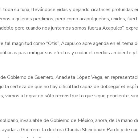
 toda su furia, llevándose vidas y dejando cicatrices profundas e
emos a quienes perdimos, pero como acapulqueños, unidos, fuer
es endeble pero cuando nos juntamos somos fuerza Acapulco”, expre
de tal magnitud como “Otis”, Acapulco abre agenda en el tema d
públicas para mitigar sus efectos y cuidar el medios ambiente y 
 de Gobierno de Guerrero, Anacleta López Vega, en representaci
 la certeza de que no hay dificultad capaz de doblegar el espír
, vamos a lograr no sólo reconstruir lo que sigue pendiente, sin
solidario, invaluable de Gobierno de México, ahora, de la mano d
e ayudar a Guerrero, la doctora Claudia Sheinbaum Pardo y de nu