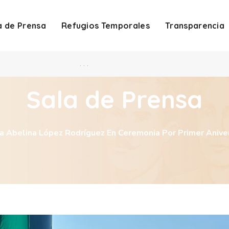
a de Prensa
Refugios Temporales
Transparencia
. . .
Sala de Prensa
pa Abelina López Rodríguez En Ceremonia Por Primer Anive