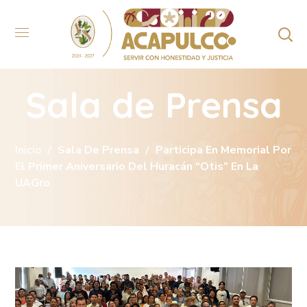
Sala de Prensa
Inicio
Sala De Prensa
Participa En Memorial Por
El Primer Aniversario Del Huracán “Otis” En La
UAGro