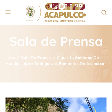
Sala de Prensa
Inicio
Sala De Prensa
Capacita Gobierno De
Abelina López Rodríguez A Bomberos De Acapulco