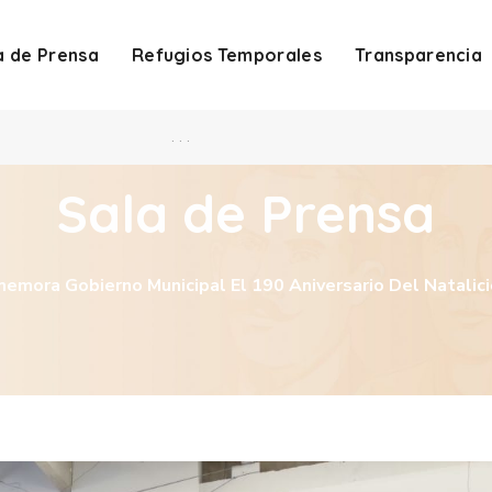
a de Prensa
Refugios Temporales
Transparencia
. . .
Sala de Prensa
emora Gobierno Municipal El 190 Aniversario Del Natalici