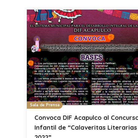
Sala de Prensa
Convoca DIF Acapulco al Concurs
Infantil de “Calaveritas Literarias
2022”