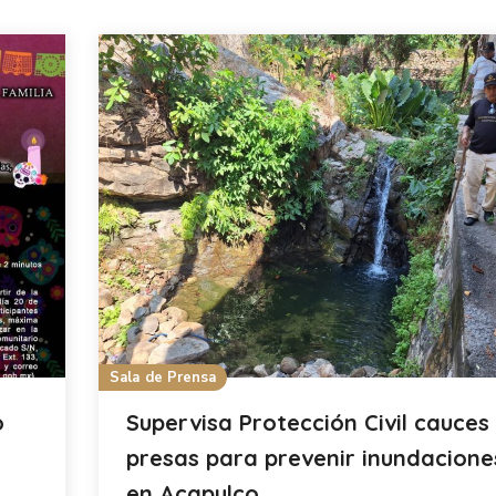
Sala de Prensa
o
Supervisa Protección Civil cauces
presas para prevenir inundacione
en Acapulco