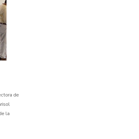
ectora de
risol
de la