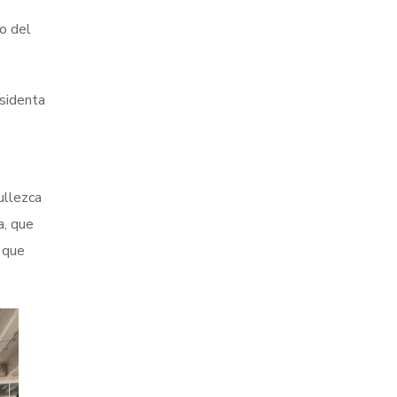
o del
esidenta
ullezca
a, que
 que