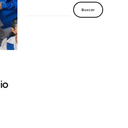
Buscar
io