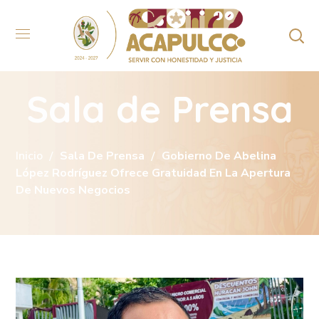
Sala de Prensa
Inicio
Sala De Prensa
Gobierno De Abelina
López Rodríguez Ofrece Gratuidad En La Apertura
De Nuevos Negocios