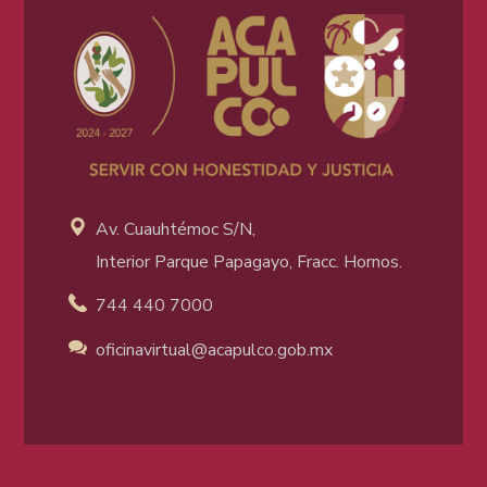
Av. Cuauhtémoc S/N,
Interior Parque Papagayo, Fracc. Hornos.
744 440 7000
oficinavirtual@acapulco
.gob.mx