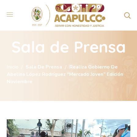
Sala de Prensa
Inicio
Sala De Prensa
Realiza Gobierno De
Abelina López Rodríguez “Mercado Joven” Edición
Noviembre