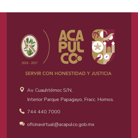
Av. Cuauhtémoc S/N,
Interior Parque Papagayo, Fracc. Hornos.
744 440 7000
oficinavirtual@acapulco
.gob.mx