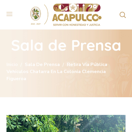
Sala de Prensa
Inicio
Sala De Prensa
Retira Vía Pública
Vehículos Chatarra En La Colonia Clemencia
Figueroa