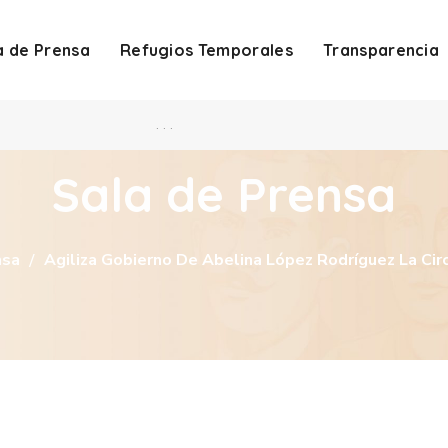
a de Prensa
Refugios Temporales
Transparencia
. . .
Sala de Prensa
nsa
Agiliza Gobierno De Abelina López Rodríguez La Circ