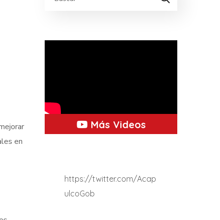
Más Videos
mejorar
ales en
https://twitter.com/Acap
ulcoGob