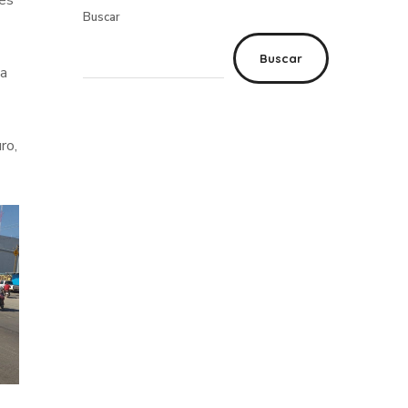
nes
Buscar
Buscar
la
ro,