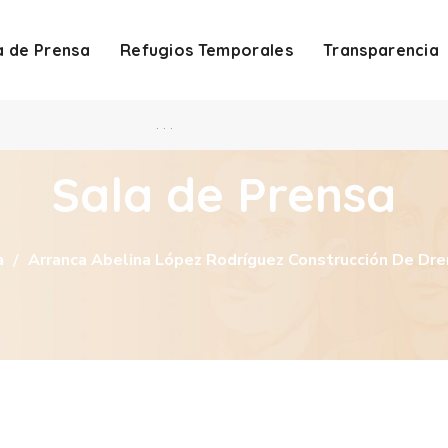
a de Prensa
Refugios Temporales
Transparencia
. . .
Sala de Prensa
a
Arranca Abelina López Rodríguez Construcción De Dren