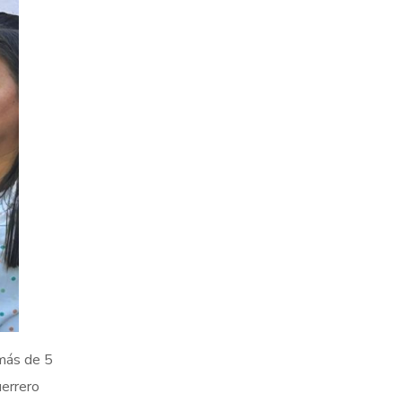
 más de 5
uerrero