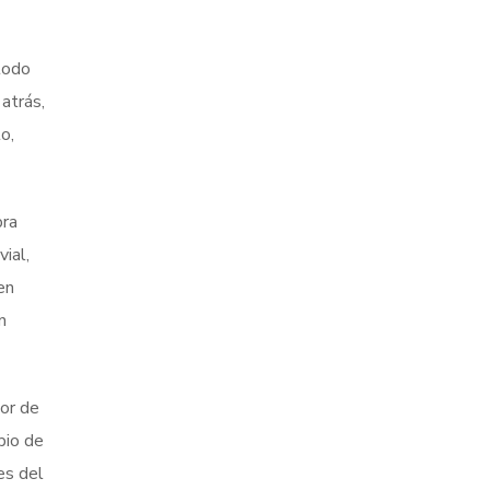
todo
atrás,
o,
bra
ial,
en
n
tor de
pio de
es del