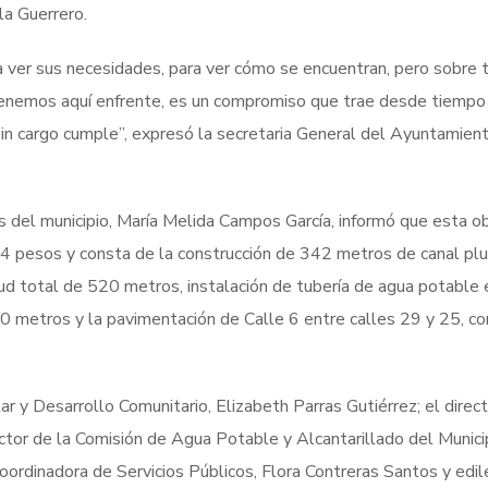
la Guerrero.
ra ver sus necesidades, para ver cómo se encuentran, pero sobre 
e tenemos aquí enfrente, es un compromiso que trae desde tiempo 
sin cargo cumple”, expresó la secretaria General del Ayuntamient
s del municipio, María Melida Campos García, informó que esta o
4 pesos y consta de la construcción de 342 metros de canal pluv
tud total de 520 metros, instalación de tubería de agua potable 
0 metros y la pavimentación de Calle 6 entre calles 29 y 25, co
tar y Desarrollo Comunitario, Elizabeth Parras Gutiérrez; el direc
ctor de la Comisión de Agua Potable y Alcantarillado del Munici
dinadora de Servicios Públicos, Flora Contreras Santos y edil