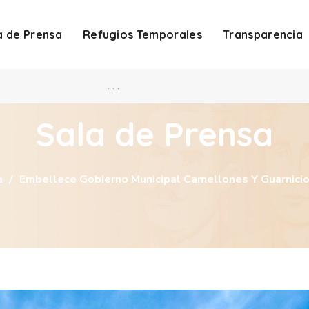
a de Prensa
Refugios Temporales
Transparencia
. . .
Sala de Prensa
a
Embellece Gobierno Municipal Camellones Y Guarnicion