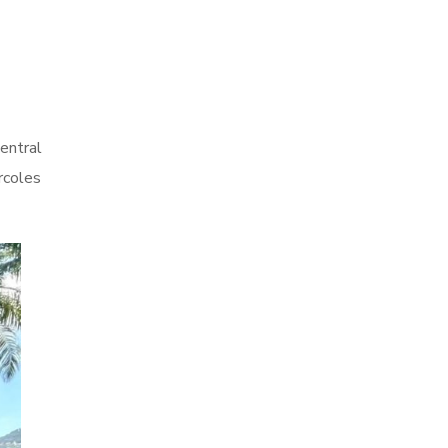
entral
rcoles