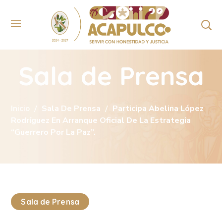
Sala de Prensa
Inicio
Sala De Prensa
Participa Abelina López
Rodríguez En Arranque Oficial De La Estrategia
“Guerrero Por La Paz”.
Sala de Prensa