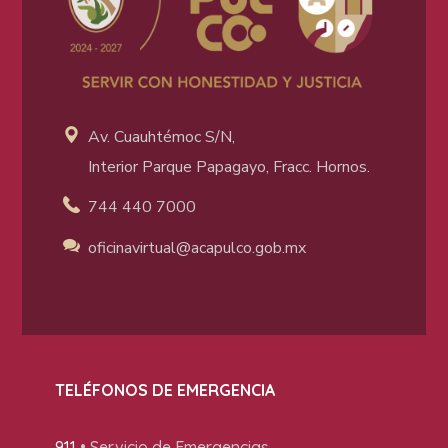
Av. Cuauhtémoc S/N,
Interior Parque Papagayo, Fracc. Hornos.
744 440 7000
oficinavirtual@acapulco
.gob.mx
TELÉFONOS DE EMERGENCIA
911
• Servicio de Emergencias