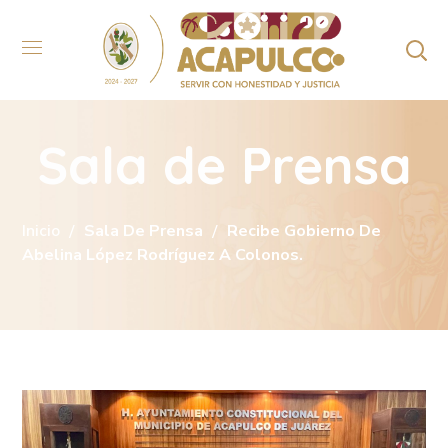
Sala de Prensa
Inicio
Sala De Prensa
Recibe Gobierno De
Abelina López Rodríguez A Colonos.