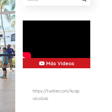
Más Videos
https://twitter.com/Acap
ulcoGob