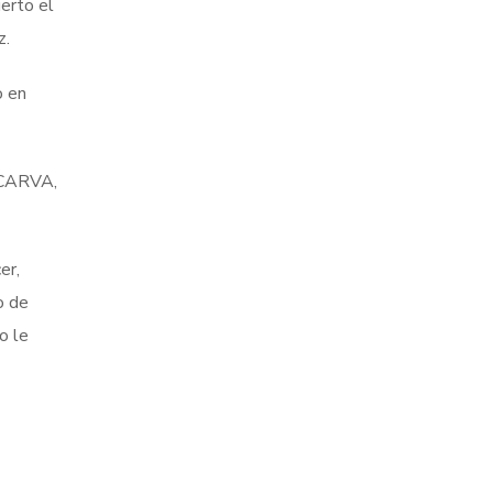
uerto el
z.
o en
e CARVA,
er,
o de
o le