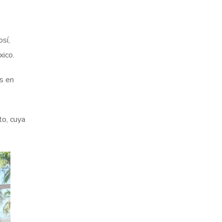
sí,
xico.
s en
to, cuya