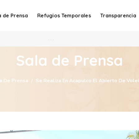
a de Prensa
Refugios Temporales
Transparencia
. . .
Sala de Prensa
a De Prensa
Se Realiza En Acapulco El Abierto De Vol