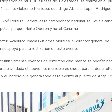
rticipación de mil 600 atletas de 12 estados, se realiza en el p
ón con el Gobierno Municipal que dirige Abelina López Rodrígue
e Noé Peralta Herrera, este campeonato nacional se lleva a cab
apulco, parque Merle Oberon y hotel Canaima.
ectur Acapulco, Nadia Gutiérrez Morales, el director general d
r su apoyo para la realización de este evento.
 definitivamente eventos de este tipo difícilmente se podrían hac
que sin duda el apoyo del municipio es crucial para el desarroll
 y el ingreso que genera todo este evento al puerto de Acapulc