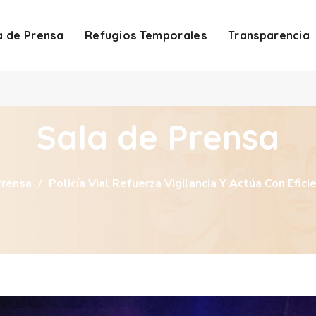
a de Prensa
Refugios Temporales
Transparencia
. . .
Sala de Prensa
Prensa
Policía Vial Refuerza Vigilancia Y Actúa Con Efici