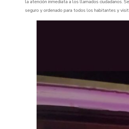
la atención inmediata a los llamados ciudadanos. 
seguro y ordenado para todos los habitantes y visi