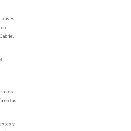
 través
 un
Gabriel
el
erto es
a en las
dentes y