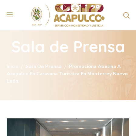
Sala de Prensa
Inicio
Sala De Prensa
Promociona Abelina A
Acapulco En Caravana Turística En Monterrey Nuevo
León.