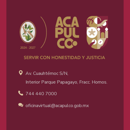
Av. Cuauhtémoc S/N,
Interior Parque Papagayo, Fracc. Hornos.
744 440 7000
oficinavirtual@acapulco
.gob.mx