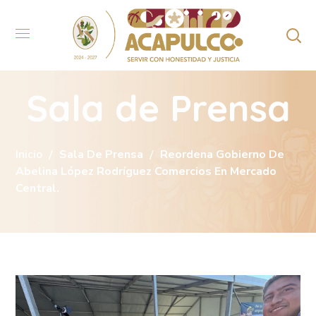
Sala de Prensa
Inicio
Sala De Prensa
Reordena Gobierno De
Abelina López Rodríguez Comercios En Mercado
Central.