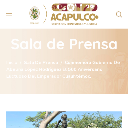
Sala de Prensa
Inicio
Sala De Prensa
Conmemora Gobierno De
Abelina López Rodríguez El 500 Aniversario
Luctuoso Del Emperador Cuauhtémoc.