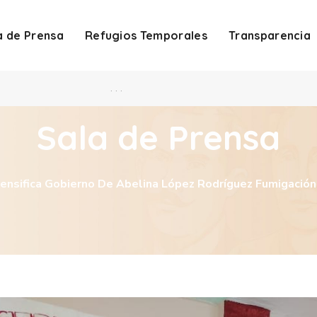
a de Prensa
Refugios Temporales
Transparencia
. . .
Sala de Prensa
tensifica Gobierno De Abelina López Rodríguez Fumigación 