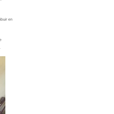
buir en
e
.