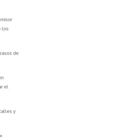
smisor
 los
 casos de
en
r el
calles y
la