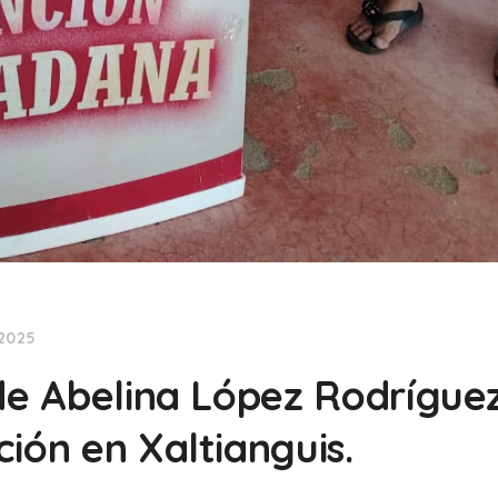
 2025
 de Abelina López Rodrígue
ión en Xaltianguis.