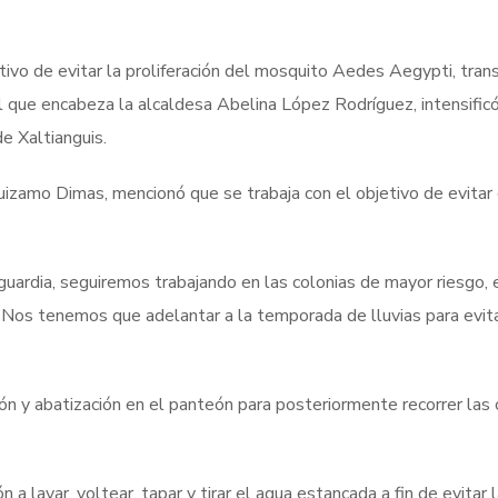
tivo de evitar la proliferación del mosquito Aedes Aegypti, tran
l que encabeza la alcaldesa Abelina López Rodríguez, intensificó
e Xaltianguis.
uizamo Dimas, mencionó que se trabaja con el objetivo de evitar
 guardia, seguiremos trabajando en las colonias de mayor riesgo, 
Nos tenemos que adelantar a la temporada de lluvias para evita
ón y abatización en el panteón para posteriormente recorrer las 
n a lavar, voltear, tapar y tirar el agua estancada a fin de evitar 