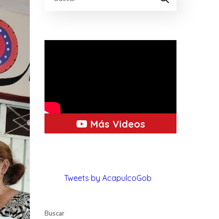
Más Videos
Tweets by AcapulcoGob
Buscar