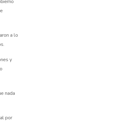
obierno
te
aron a lo
s.
ones y
vo
ue nada
al por