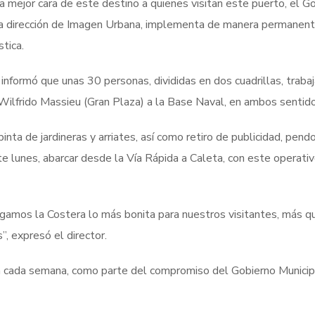
a mejor cara de este destino a quienes visitan este puerto, el G
 la dirección de Imagen Urbana, implementa de manera permanen
tica.
 informó que unas 30 personas, divididas en dos cuadrillas, trabaj
ilfrido Massieu (Gran Plaza) a la Base Naval, en ambos sentido
pinta de jardineras y arriates, así como retiro de publicidad, pend
e lunes, abarcar desde la Vía Rápida a Caleta, con este operati
gamos la Costera lo más bonita para nuestros visitantes, más q
, expresó el director.
an cada semana, como parte del compromiso del Gobierno Municip