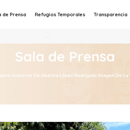
a de Prensa
Refugios Temporales
Transparencia
. . .
Sala de Prensa
jora Gobierno De Abelina López Rodríguez Imagen De La F