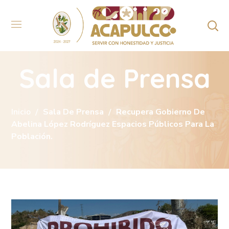
Sala de Prensa
Inicio
Sala De Prensa
Recupera Gobierno De
Abelina López Rodríguez Espacios Públicos Para La
Población.