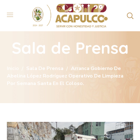
Sala de Prensa
Inicio
Sala De Prensa
Arranca Gobierno De
Abelina López Rodríguez Operativo De Limpieza
Por Semana Santa En El Coloso.