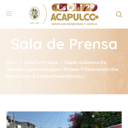
Sala de Prensa
Inicio
Sala De Prensa
Darán Gobierno De
Abelina López Rodríguez, Estado Y Federación Una
Nueva Cara A Ciudad Renacimiento.