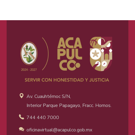
Av. Cuauhtémoc S/N,
Interior Parque Papagayo, Fracc. Hornos.
744 440 7000
oficinavirtual@acapulco
.gob.mx