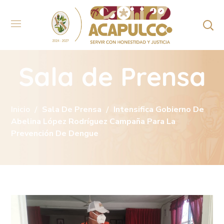
Sala de Prensa
Inicio
Sala De Prensa
Intensifica Gobierno De
Abelina López Rodríguez Campaña Para La
Prevención De Dengue