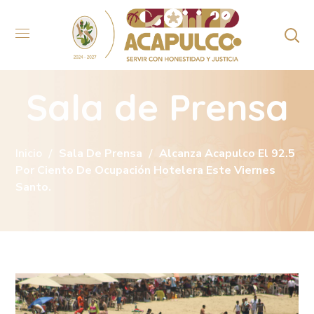
Sala de Prensa
Inicio
Sala De Prensa
Alcanza Acapulco El 92.5
Por Ciento De Ocupación Hotelera Este Viernes
Santo.