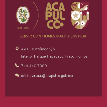
Av. Cuauhtémoc S/N,
Interior Parque Papagayo, Fracc. Hornos.
744 440 7000
oficinavirtual@acapulco
.gob.mx