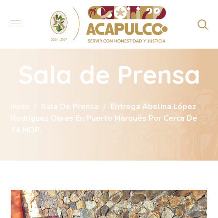
Sala de Prensa
Inicio
Sala De Prensa
Entrega Abelina López
Rodríguez Obras En Puerto Marqués Por Cerca De
14 MDP.