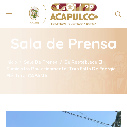
Sala de Prensa
Inicio
Sala De Prensa
Se Restablece El
Suministro Paulatinamente, Tras Falla De Energía
Eléctrica: CAPAMA.