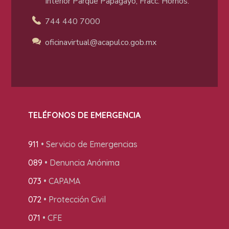
Interior Parque Papagayo, Fracc. Hornos.
744 440 7000
oficinavirtual@acapulco
.gob.mx
TELÉFONOS DE EMERGENCIA
911
• Servicio de Emergencias
089
• Denuncia Anónima
073
• CAPAMA
072
• Protección Civil
071
• CFE