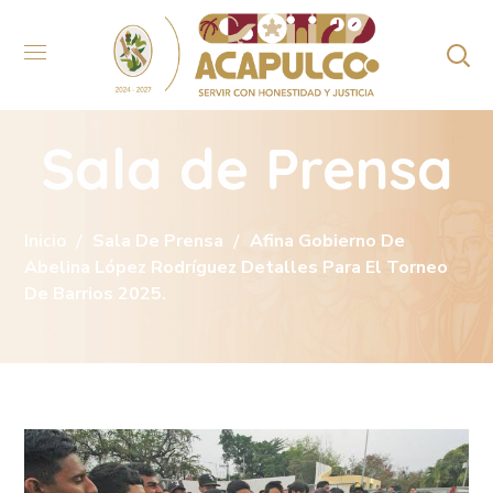
Sala de Prensa
Inicio
Sala De Prensa
Afina Gobierno De
Abelina López Rodríguez Detalles Para El Torneo
De Barrios 2025.