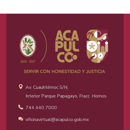
Av. Cuauhtémoc S/N,
Interior Parque Papagayo, Fracc. Hornos.
744 440 7000
oficinavirtual@acapulco
.gob.mx