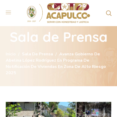
Sala de Prensa
Inicio
Sala De Prensa
Avanza Gobierno De
Abelina López Rodríguez En Programa De
Notificación De Viviendas En Zona De Alto Riesgo
2025