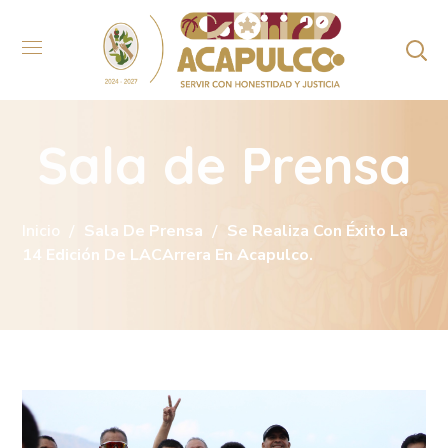
Sala de Prensa
Inicio
Sala De Prensa
Se Realiza Con Éxito La
14 Edición De LACArrera En Acapulco.