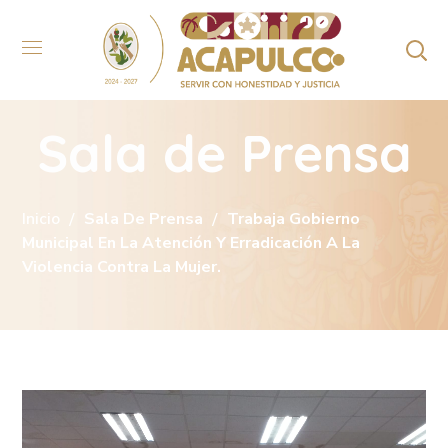
Sala de Prensa
Inicio
Sala De Prensa
Trabaja Gobierno
Municipal En La Atención Y Erradicación A La
Violencia Contra La Mujer.