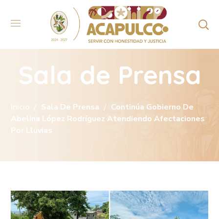
Sala de Prensa
Inicio
Sala De Prensa
Continúa Gobierno De
Abelina López Rodríguez Atendiendo Afectaciones
Por Lluvias