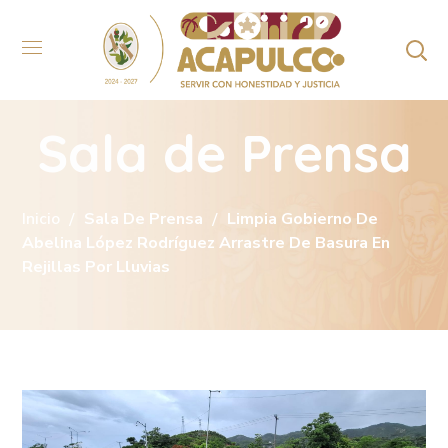
Sala de Prensa
Inicio
Sala De Prensa
Limpia Gobierno De
Abelina López Rodríguez Arrastre De Basura En
Rejillas Por Lluvias