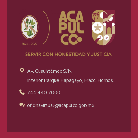
Av. Cuauhtémoc S/N,
Interior Parque Papagayo, Fracc. Hornos.
744 440 7000
oficinavirtual@acapulco
.gob.mx