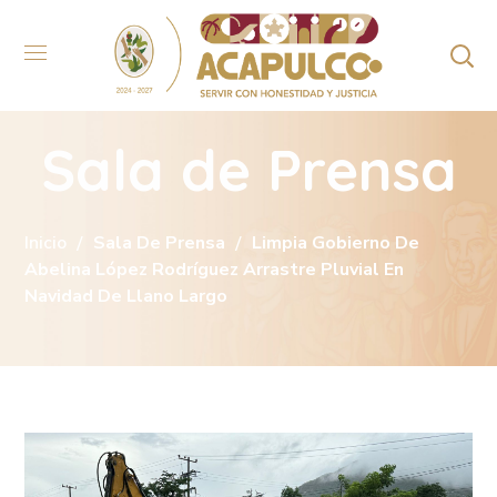
Sala de Prensa
Inicio
Sala De Prensa
Limpia Gobierno De
Abelina López Rodríguez Arrastre Pluvial En
Navidad De Llano Largo