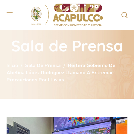
Sala de Prensa
Inicio
Sala De Prensa
Reitera Gobierno De
Abelina López Rodríguez Llamado A Extremar
Precauciones Por Lluvias