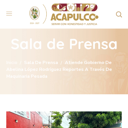
Sala de Prensa
Inicio
Sala De Prensa
Atiende Gobierno De
Abelina López Rodríguez Reportes A Través De
Maquinaria Pesada