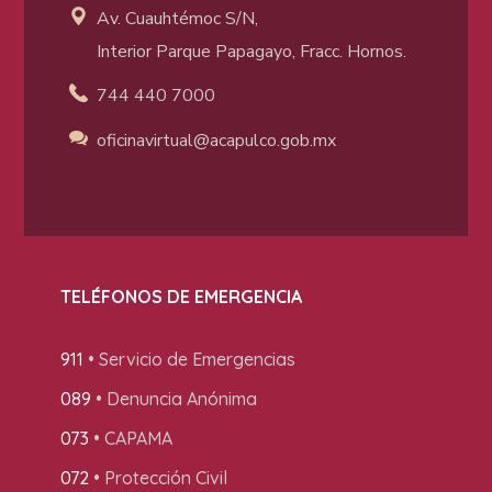
Av. Cuauhtémoc S/N,
Interior Parque Papagayo, Fracc. Hornos.
744 440 7000
oficinavirtual@acapulco
.gob.mx
TELÉFONOS DE EMERGENCIA
911
• Servicio de Emergencias
089
• Denuncia Anónima
073
• CAPAMA
072
• Protección Civil