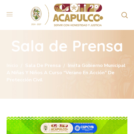
Sala de Prensa
Inicio
Sala De Prensa
Invita Gobierno Municipal
A Niñas Y Niños A Curso “Verano En Acción” De
Protección Civil