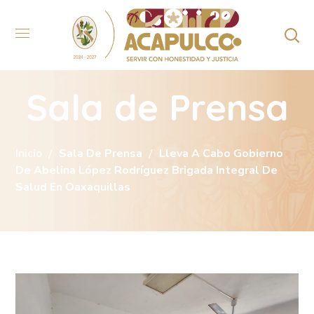
Sala de Prensa
Inicio
Sala De Prensa
Lleva A Cabo Gobierno
De Abelina López Rodríguez Brigada Integral De
Salud En Oaxaquillas