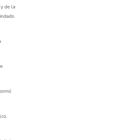
y de la
rindado
a
de
formó
lco,