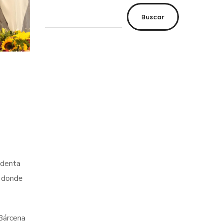
Buscar
identa
, donde
 Bárcena