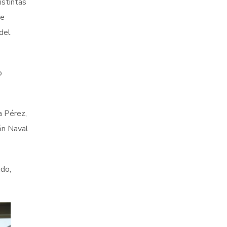
istintas
de
 del
o
a Pérez,
ón Naval
ado,