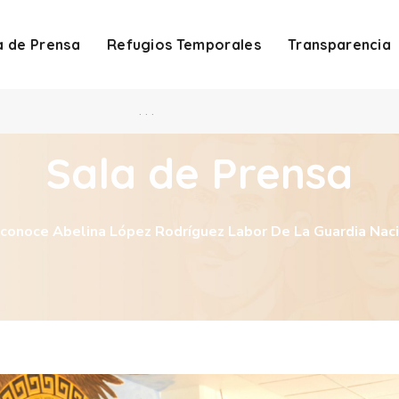
a de Prensa
Refugios Temporales
Transparencia
. . .
Sala de Prensa
conoce Abelina López Rodríguez Labor De La Guardia Nacio