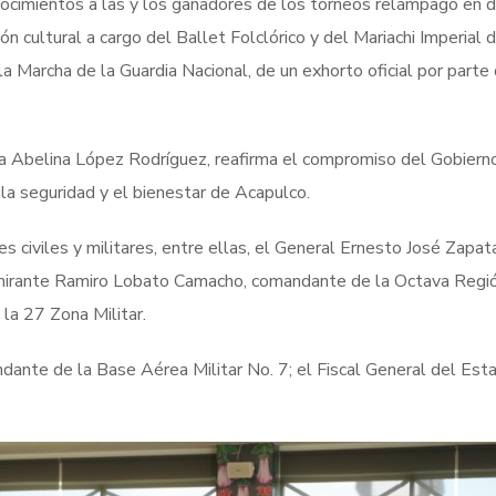
nocimientos a las y los ganadores de los torneos relámpago en d
n cultural a cargo del Ballet Folclórico y del Mariachi Imperial 
la Marcha de la Guardia Nacional, de un exhorto oficial por parte
ta Abelina López Rodríguez, reafirma el compromiso del Gobiern
, la seguridad y el bienestar de Acapulco.
 civiles y militares, entre ellas, el General Ernesto José Zapat
lmirante Ramiro Lobato Camacho, comandante de la Octava Regi
la 27 Zona Militar.
ante de la Base Aérea Militar No. 7; el Fiscal General del Est