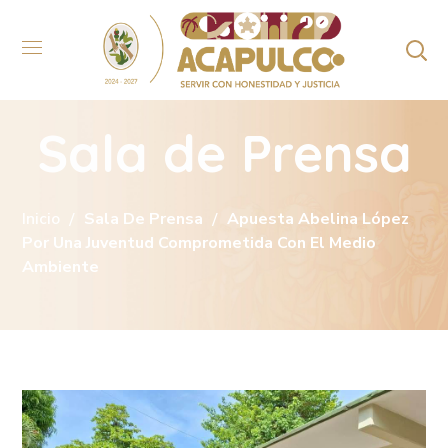
Sala de Prensa
Inicio
Sala De Prensa
Apuesta Abelina López
Por Una Juventud Comprometida Con El Medio
Ambiente