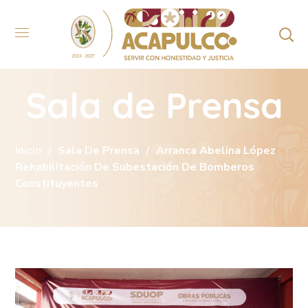
Sala de Prensa
Inicio
Sala De Prensa
Arranca Abelina López
Rehabilitación De Subestación De Bomberos
Constituyentes