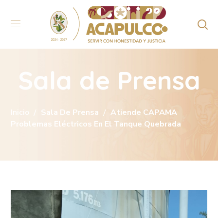
Sala de Prensa
Inicio
Sala De Prensa
Atiende CAPAMA
Problemas Eléctricos En El Tanque Quebrada