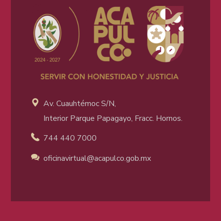
Av. Cuauhtémoc S/N,
Interior Parque Papagayo, Fracc. Hornos.
744 440 7000
oficinavirtual@acapulco
.gob.mx