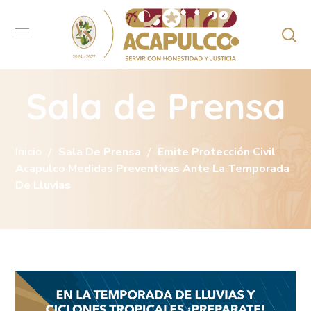
Sala de Prensa
Inicio
Sala De Prensa
Emite Protección Civil
Acapulco Medidas Preventivas Ante La Temporada
De Lluvias