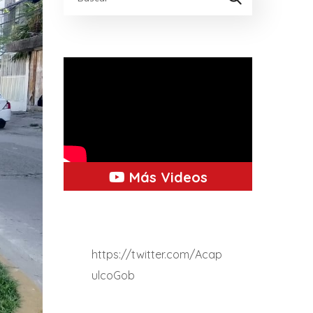
Más Videos
https://twitter.com/Acap
ulcoGob