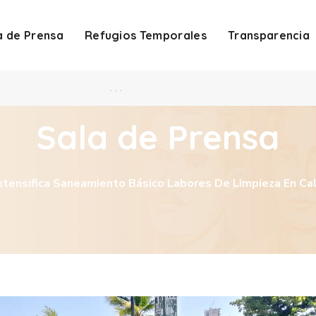
a de Prensa
Refugios Temporales
Transparencia
. . .
Sala de Prensa
ntensifica Saneamiento Básico Labores De Limpieza En Ca