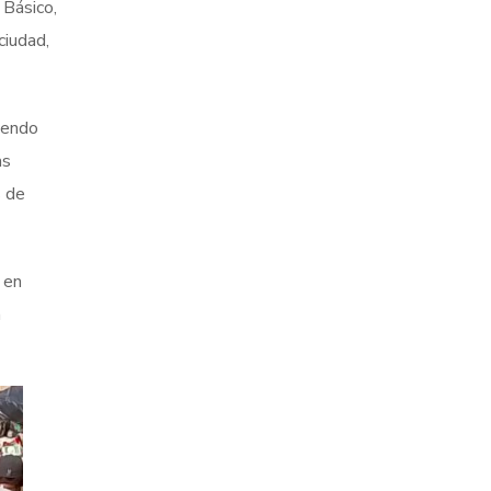
 Básico,
ciudad,
yendo
as
s de
 en
a